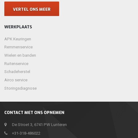
VERTEL ONS MEER
WERKPLAATS
APK Keuringen
Remmenservice
Wielen en banden
Ruitenservice
Schadeherstel
Airco service
Storingsdiagnose
CONTACT MET ONS OPNEMEN
De Stroet 3, 6741 PW Lunteren
+31-318-486022