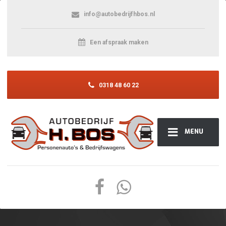
info@autobedrijfhbos.nl
Een afspraak maken
0318 48 60 22
MENU