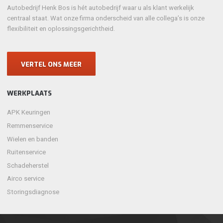
Autobedrijf Henk Bos is hét autobedrijf waar u als klant werkelijk
centraal staat. Wat onze firma onderscheid van alle collega’s is onze
flexibiliteit en oplossingsgerichtheid.
VERTEL ONS MEER
WERKPLAATS
APK Keuringen
Remmenservice
Wielen en banden
Ruitenservice
Schadeherstel
Airco service
Storingsdiagnose