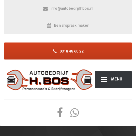
info@autobedrijfhbos.nl
Een afspraak maken
0318 48 60 22
MENU