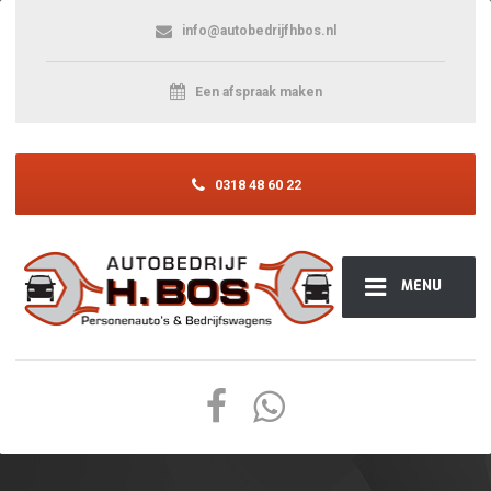
info@autobedrijfhbos.nl
Een afspraak maken
0318 48 60 22
MENU