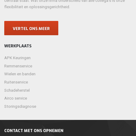
centraal staat. Wat onze firma onderscheid van alle collega’s is onze
flexibiliteit en oplossingsgerichtheid.
VERTEL ONS MEER
WERKPLAATS
APK Keuringen
Remmenservice
Wielen en banden
Ruitenservice
Schadeherstel
Airco service
Storingsdiagnose
CONTACT MET ONS OPNEMEN