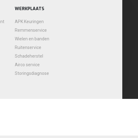
WERKPLAATS
ant
APK Keuringen
Remmenservice
Wielen en banden
Ruitenservice
Schadeherstel
Airco service
Storingsdiagnose