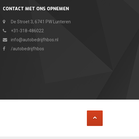
CONTACT MET ONS OPNEMEN
De Stroet 3, 6741 PW Lunteren
+31-318-486022
info@autobedrijfhbos.nl
/autobedrijfhbos