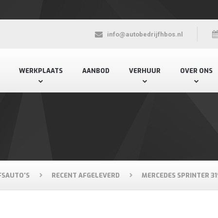
info@autobedrijfhbos.nl
WERKPLAATS
AANBOD
VERHUUR
OVER ONS
FSAUTO'S
RECENT AFGELEVERD
MERCEDES SPRINTER 3